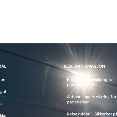
MÅL
REISEINFORMASJON
ien
Bestill reiseforsikring for
padelreisen din
gal
Avbestillingsforsikring for
padelreiser
et
Reiseguider – Sikkerhet p
kko