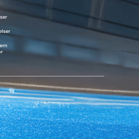
Vennligst
la dette
ser
feltet stå
tomt.
elser
vern
or