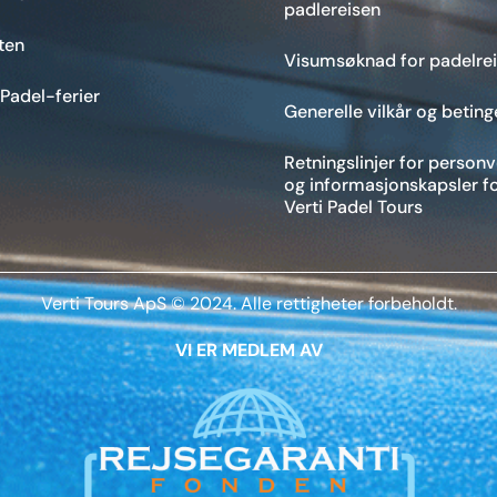
padlereisen
ten
Visumsøknad for padelrei
 Padel-ferier
Generelle vilkår og beting
Retningslinjer for person
og informasjonskapsler f
Verti Padel Tours
Verti Tours ApS © 2024. Alle rettigheter forbeholdt.
VI ER MEDLEM AV