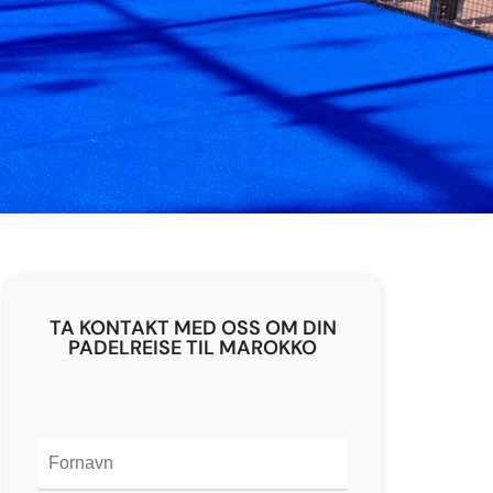
TA KONTAKT MED OSS OM DIN
PADELREISE TIL MAROKKO
Vennligst
la dette
feltet stå
tomt.