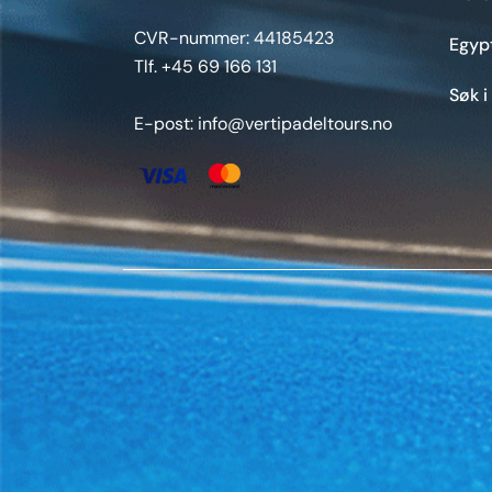
CVR-nummer: 44185423
Egyp
Tlf. +45 69 166 131
Søk i
E-post: info@vertipadeltours.no