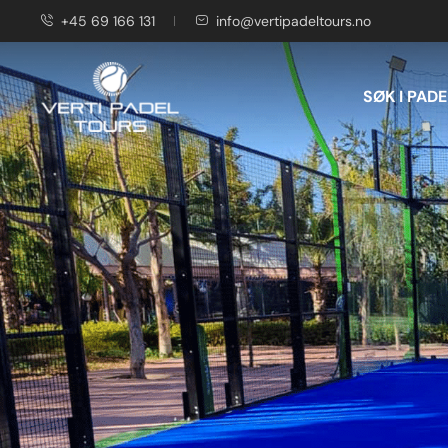
+45 69 166 131
info@vertipadeltours.no
SØK I PADE