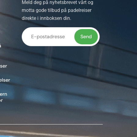
Meld deg på nyhetsbrevet vårt og
motta gode tilbud på padelreiser
direkte i innboksen din.
å
Vennligst
la dette
ser
feltet stå
tomt.
elser
vern
or