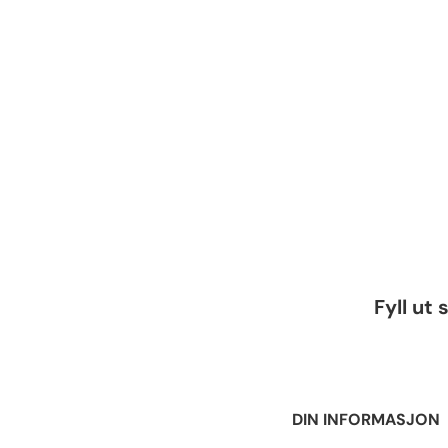
Vennligst
Fyll ut
la dette
feltet stå
tomt.
DIN INFORMASJON