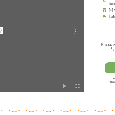
hån
[X]
Luf
Pris pr. 
fl
Fo
konta