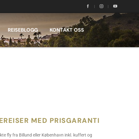
REISEBLOGG
KONTAKT OSS
EREISER MED PRISGARANTI
kte fly fra Billund eller København inkl. kuffert og