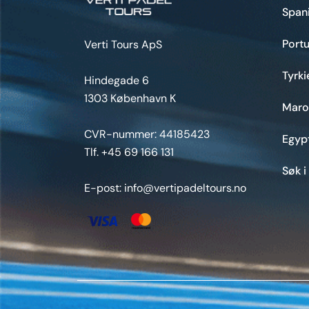
Span
Portu
Verti Tours ApS
Tyrki
Hindegade 6
1303 København K
Maro
CVR-nummer: 44185423
Egyp
Tlf. +45 69 166 131
Søk i
E-post: info@vertipadeltours.no