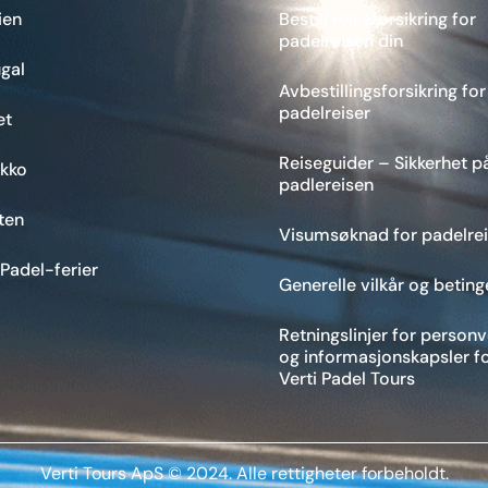
ien
Bestill reiseforsikring for
padelreisen din
gal
Avbestillingsforsikring for
padelreiser
et
Reiseguider – Sikkerhet p
kko
padlereisen
ten
Visumsøknad for padelrei
 Padel-ferier
Generelle vilkår og beting
Retningslinjer for person
og informasjonskapsler f
Verti Padel Tours
Verti Tours ApS © 2024. Alle rettigheter forbeholdt.