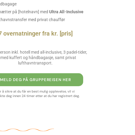
dbagage
 nætter på [hotelnavn] med
Ultra All-Inclusive
thavnstransfer med privat chauffør
7 overnatninger fra kr. [pris]
person inkl. hotell med all-inclusive, 3 padel-tider,
y med kuffert og håndbagasje, samt privat
lufthavntransport.
MELD DEG PÅ GRUPPEREISEN HER
r å sikre at du får en best mulig opplevelse, vil vi
kte deg innen 24 timer etter at du har registrert deg.