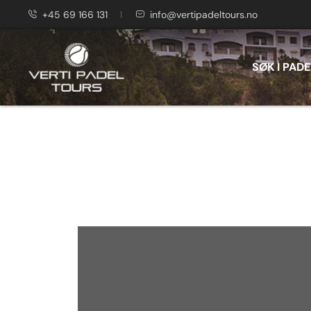
+45 69 166 131
info@vertipadeltours.no
SØK I PADE