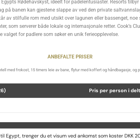
gypts Rødehavskyst, ideelt for padelentusiaster. Resorts tilbyr m
 dag på banen kan gjestene slappe av ved den private saltvannslag
tår av stilfulle rom med utsikt over lagunen eller bassenget, no
anter, som serverer både lokale og internasjonale retter. Cook’s 
te valget for padlere som søker en unik ferieopplevelse.
ANBEFALTE PRISER
otell med frokost, 15 timers leie av bane, flytur med koffert og håndbagasje, og p
26)
Pris per person i de
 til Egypt, trenger du et visum ved ankomst som koster DKK 2