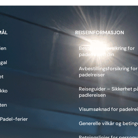
MÅL
REISEINFORMASJON
ien
Bestill reiseforsikring for
padelreisen din
gal
Avbestillingsforsikring for
padelreiser
et
Reiseguider – Sikkerhet p
kko
padlereisen
ten
Visumsøknad for padelrei
 Padel-ferier
Generelle vilkår og beting
Retningslinjer for person