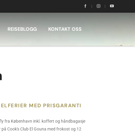
REISEBLOGG
KONTAKT OSS
a
ELFERIER MED PRISGARANTI
fly fra København inkl. koffert og håndbagasje
r på Cook's Club El Gouna med frokost og 12