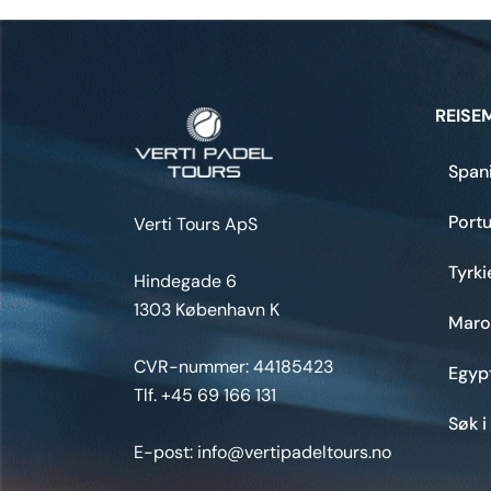
REISE
Span
Portu
Verti Tours ApS
Tyrki
Hindegade 6
1303 København K
Maro
CVR-nummer: 44185423
Egyp
Tlf. +45 69 166 131
Søk i
E-post: info@vertipadeltours.no