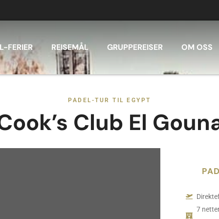
L-FERIER
REISEMÅL
GRUPPEREISER
OM OSS
PADEL-TUR TIL EGYPT
Cook’s Club El Goun
PAD
Direkte
7 nette