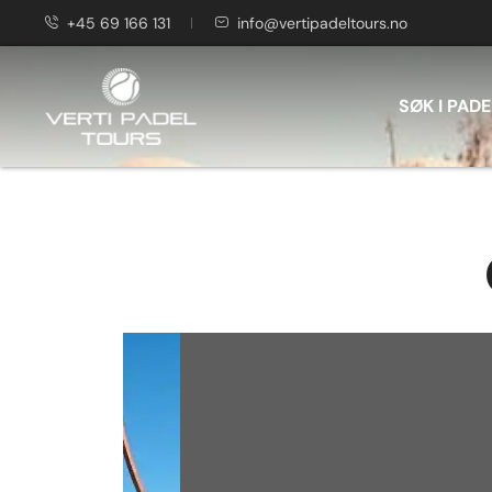
+45 69 166 131
info@vertipadeltours.no
SØK I PADE