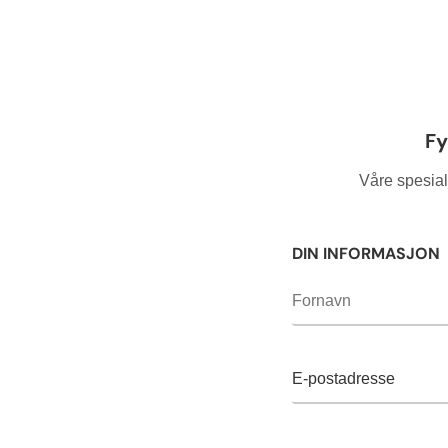
Vennligst
Fy
la dette
feltet stå
Våre spesiali
tomt.
DIN INFORMASJON