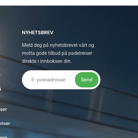
NYHETSBREV
Meld deg på nyhetsbrevet vårt og
motta gode tilbud på padelreiser
direkte i innboksen din.
å
Vennligst
la dette
ser
feltet stå
tomt.
elser
vern