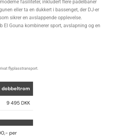
oderne fasiliteter, inkludert flere padelbaner
unen eller ta en dukkert i bassenget, der DJ-er
e som sikrer en avslappende opplevelse.
Club El Gouna kombinerer sport, avslapning og en
rivat flyplasstransport.
lt dobbeltrom
9 495 DKK
00,- per