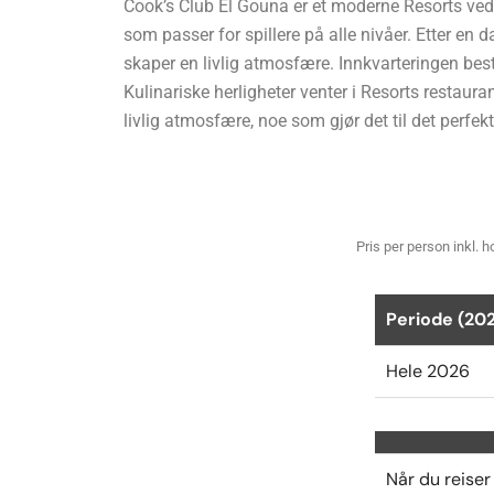
Cook’s Club El Gouna er et moderne Resorts ved E
som passer for spillere på alle nivåer. Etter en
skaper en livlig atmosfære. Innkvarteringen bes
Kulinariske herligheter venter i Resorts restaur
livlig atmosfære, noe som gjør det til det perfek
Pris per person inkl. h
Periode (20
Hele 2026
Når du reiser