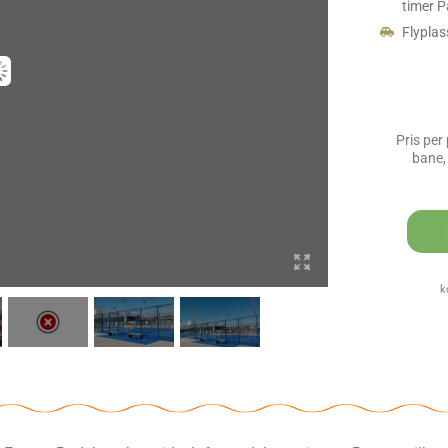
timer P
Flyplas
Pris per 
bane,
k