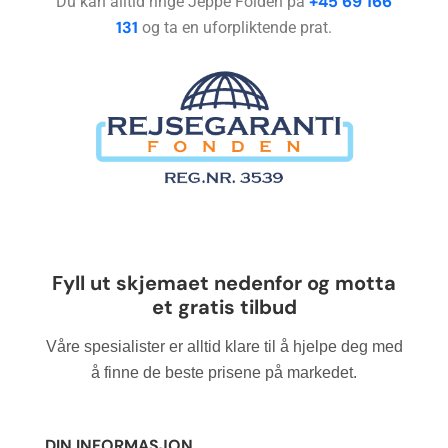
+45 69 166
Du kan alltid ringe Jeppe Folden på
131
og ta en uforpliktende prat.
Vennligst
Fyll ut skjemaet nedenfor og motta
la dette
et gratis tilbud
feltet stå
tomt.
Våre spesialister er alltid klare til å hjelpe deg med
å finne de beste prisene på markedet.
DIN INFORMASJON