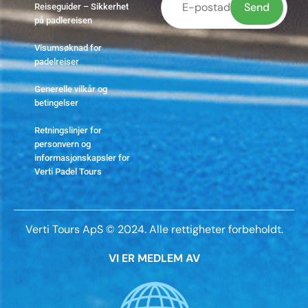
Reiseguider – Sikkerhet
på padlereisen
Vennligst
Visumsøknad for
la dette
padelreiser
feltet stå
Generelle vilkår og
tomt.
betingelser
Retningslinjer for
personvern og
informasjonskapsler for
Verti Padel Tours
Verti Tours ApS © 2024. Alle rettigheter forbeholdt.
VI ER MEDLEM AV