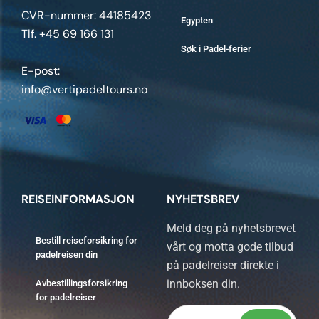
CVR-nummer: 44185423
Egypten
Tlf. +45 69 166 131
Søk i Padel-ferier
E-post:
info@vertipadeltours.no
REISEINFORMASJON
NYHETSBREV
Meld deg på nyhetsbrevet
Bestill reiseforsikring for
vårt og motta gode tilbud
padelreisen din
på padelreiser direkte i
innboksen din.
Avbestillingsforsikring
for padelreiser